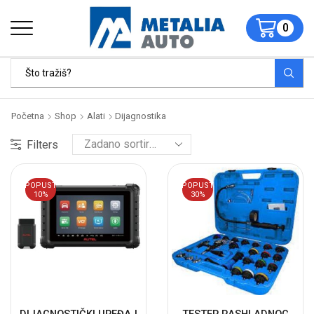
0
Početna
Shop
Alati
Dijagnostika
Filters
POPUST
POPUST
10%
30%