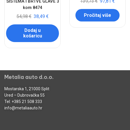
139,73
€
97,81
€
SISTEMA I BRTVE GLAVE 3
kom 8474
Pročitaj više
54,98
€
38,49
€
Dodaj u
košaricu
Metalia auto d.o.o.
Mostarska 1, 21000 Split
Ured – Dubrovačka 55
Tel:
+385 21 508 333
info@metaliaauto.hr