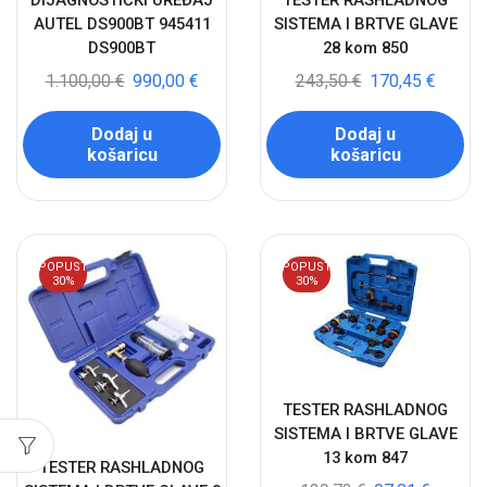
DIJAGNOSTIČKI UREĐAJ
TESTER RASHLADNOG
AUTEL DS900BT 945411
SISTEMA I BRTVE GLAVE
DS900BT
28 kom 850
1.100,00
€
990,00
€
243,50
€
170,45
€
Dodaj u
Dodaj u
košaricu
košaricu
POPUST
POPUST
30%
30%
TESTER RASHLADNOG
SISTEMA I BRTVE GLAVE
13 kom 847
TESTER RASHLADNOG