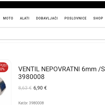
Iskoristite maksimalne popuste proizvoda u "Hit tjedna"
MOTO
ALATI
DOBAVLJAČI
POSLOVNICE
SHOP
PUST
VENTIL NEPOVRATNI 6mm /S
20%
3980008
8,63
€
6,90
€
Kat.br. 3980008