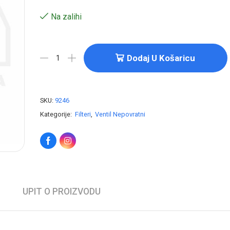
Na zalihi
Dodaj U Košaricu
SKU:
9246
Kategorije:
Filteri
,
Ventil Nepovratni
UPIT O PROIZVODU