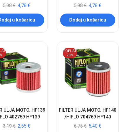
5,98
€
4,78
€
5,98
€
4,78
€
Dodaj u košaricu
Dodaj u košaricu
UST
POPUST
0%
20%
ER ULJA MOTO. HF139
FILTER ULJA MOTO. HF140
IFLO 402759 HF139
/HIFLO 704769 HF140
3,19
€
2,55
€
6,75
€
5,40
€