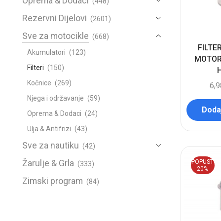
Oprema & Dodaci
(448)
Rezervni Dijelovi
(2601)
Sve za motocikle
(668)
FILTER
Akumulatori
(123)
MOTOR
Filteri
(150)
Kočnice
(269)
6,
Njega i održavanje
(59)
Dodaj
Oprema & Dodaci
(24)
Ulja & Antifrizi
(43)
Sve za nautiku
(42)
Žarulje & Grla
POPUST
(333)
20%
Zimski program
(84)