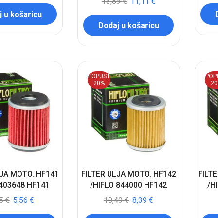
13,89
€
11,11
€
 u košaricu
Dodaj u košaricu
POPUST
POP
20%
2
LJA MOTO. HF141
FILTER ULJA MOTO. HF142
FILT
 403648 HF141
/HIFLO 844000 HF142
/H
95
€
5,56
€
10,49
€
8,39
€