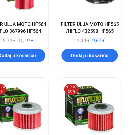
ER ULJA MOTO HF564
FILTER ULJA MOTO HF565
IFLO 367996 HF564
/HIFLO 432590 HF565
12,74
€
10,19
€
12,34
€
9,87
€
Dodaj u košaricu
Dodaj u košaricu
UST
POPUST
0%
20%