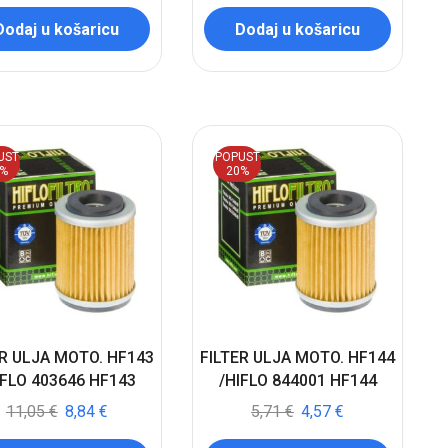
Dodaj u košaricu
Dodaj u košaricu
UST
POPUST
0%
20%
ER ULJA MOTO. HF143
FILTER ULJA MOTO. HF144
IFLO 403646 HF143
/HIFLO 844001 HF144
11,05
€
8,84
€
5,71
€
4,57
€