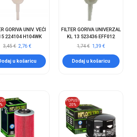
ER GORIVA UNIV. VEĆI
FILTER GORIVA UNIVERZAL
15 224104 H104WK
KL 13 523436 EFF012
3,45
€
2,76
€
1,74
€
1,39
€
Dodaj u košaricu
Dodaj u košaricu
UST
POPUST
0%
20%