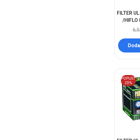
FILTER U
/HIFLO
6,
Dodaj
POPUST
20%