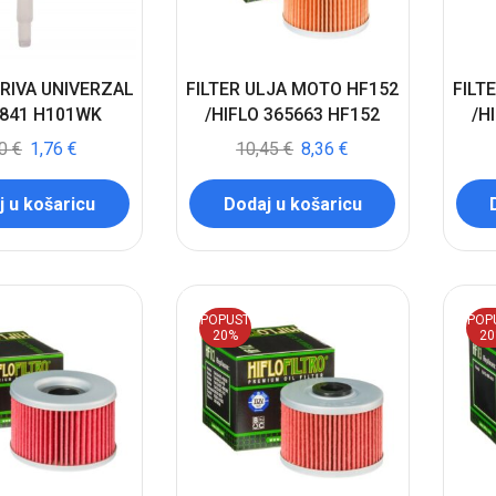
ORIVA UNIVERZAL
FILTER ULJA MOTO HF152
FILT
 841 H101WK
/HIFLO 365663 HF152
/H
20
€
1,76
€
10,45
€
8,36
€
 u košaricu
Dodaj u košaricu
POPUST
POP
20%
2