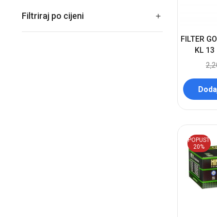
Filtriraj po cijeni
FILTER G
KL 13
2,
Dodaj
POPUST
20%