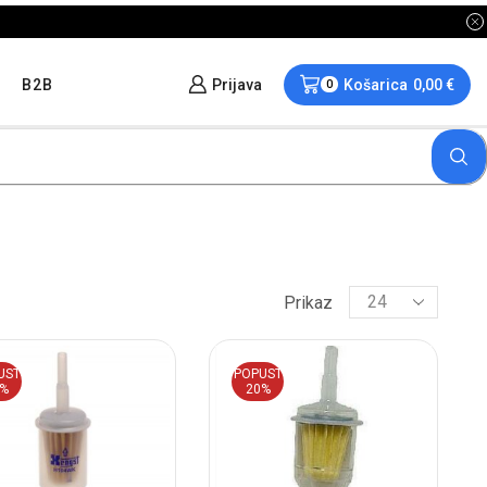
B2B
Prijava
Košarica
0,00
€
0
Prikaz
UST
POPUST
0%
20%