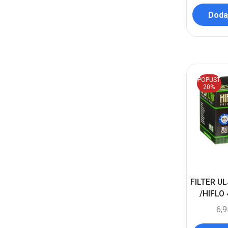
Dodaj
POPUST
20%
FILTER U
/HIFLO
6,