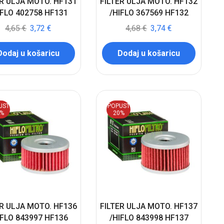
ER ULJA MOTO. HF131
FILTER ULJA MOTO. HF132
IFLO 402758 HF131
/HIFLO 367569 HF132
4,65
€
3,72
€
4,68
€
3,74
€
Dodaj u košaricu
Dodaj u košaricu
UST
POPUST
0%
20%
ER ULJA MOTO. HF136
FILTER ULJA MOTO. HF137
IFLO 843997 HF136
/HIFLO 843998 HF137