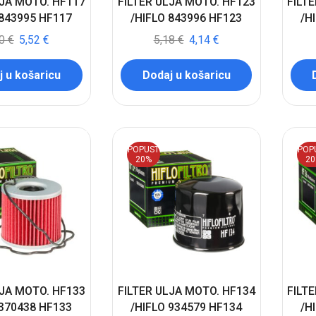
LJA MOTO. HF117
FILTER ULJA MOTO. HF123
FILT
 843995 HF117
/HIFLO 843996 HF123
/H
90
€
5,52
€
5,18
€
4,14
€
 u košaricu
Dodaj u košaricu
POPUST
POP
20%
2
LJA MOTO. HF133
FILTER ULJA MOTO. HF134
FILT
 370438 HF133
/HIFLO 934579 HF134
/H