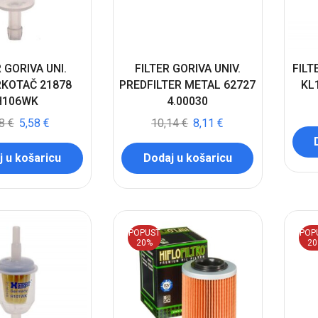
 GORIVA UNI.
FILTER GORIVA UNIV.
FILT
KOTAČ 21878
PREDFILTER METAL 62727
KL
H106WK
4.00030
98
€
5,58
€
10,14
€
8,11
€
 u košaricu
Dodaj u košaricu
POPUST
POP
20%
2