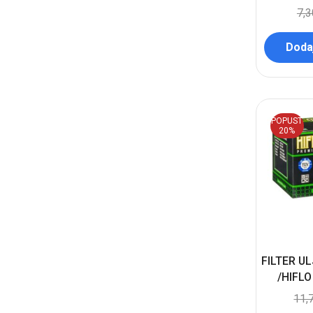
7,
Dodaj
POPUST
20%
FILTER U
/HIFLO
11,