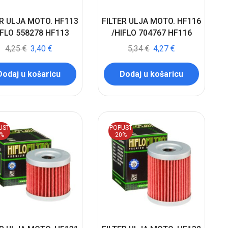
ER ULJA MOTO. HF113
FILTER ULJA MOTO. HF116
IFLO 558278 HF113
/HIFLO 704767 HF116
4,25
€
3,40
€
5,34
€
4,27
€
Dodaj u košaricu
Dodaj u košaricu
UST
POPUST
0%
20%