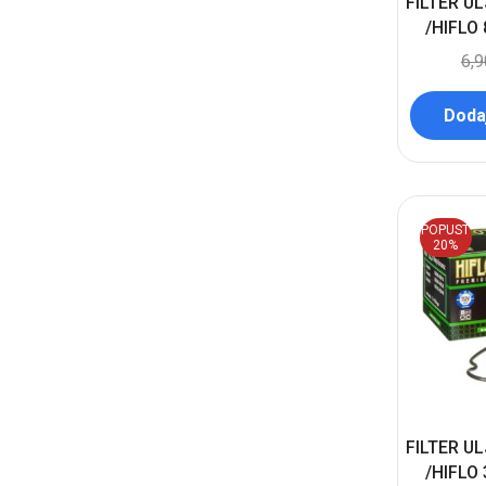
FILTER U
/HIFLO
6,
Dodaj
POPUST
20%
FILTER U
/HIFLO