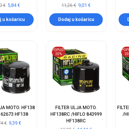
30
€
5,84
€
11,26
€
9,01
€
 u košaricu
Dodaj u košaricu
POPUST
POP
20%
2
LJA MOTO. HF138
FILTER ULJA MOTO.
FILT
 62673 HF138
HF138RC /HIFLO 843999
/H
HF138RC
74
€
9,39
€