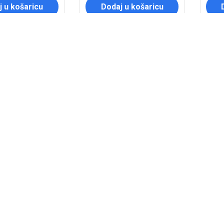
 u košaricu
Dodaj u košaricu
POPUST
POP
20%
2
LJA MOTO. HF145
FILTER ULJA MOTO. HF146
FILT
 60918 HF145
/HIFLO 934582 HF146
/H
21
€
4,97
€
10,96
€
8,77
€
 u košaricu
Dodaj u košaricu