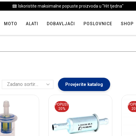
Iskoristite maksimalne popuste proizvoda u "Hit tjedna"
MOTO
ALATI
DOBAVLJAČI
POSLOVNICE
SHOP
Provjerite katalog
POPUST
POP
20%
2