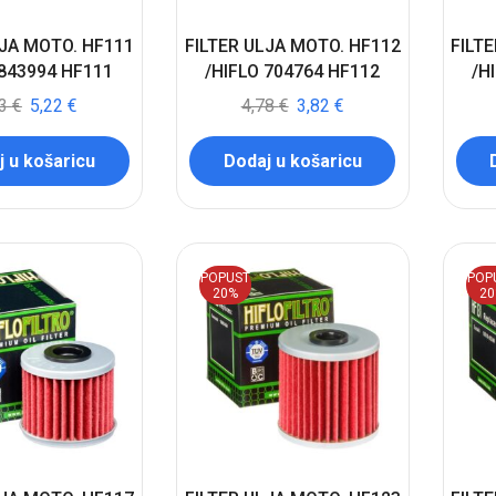
LJA MOTO. HF111
FILTER ULJA MOTO. HF112
FILT
 843994 HF111
/HIFLO 704764 HF112
/H
53
€
5,22
€
4,78
€
3,82
€
 u košaricu
Dodaj u košaricu
POPUST
POP
20%
2