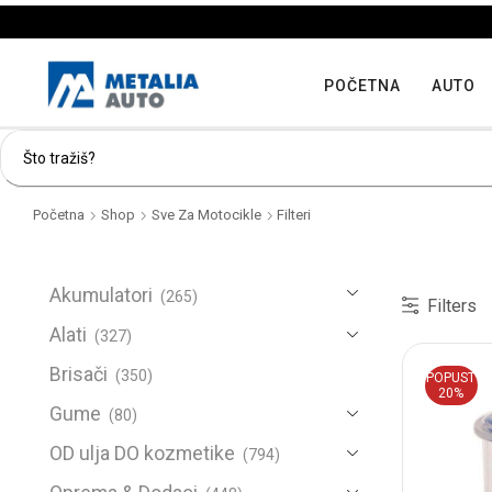
POČETNA
AUTO
Početna
Shop
Sve Za Motocikle
Filteri
Akumulatori
(265)
Filters
Alati
(327)
Brisači
(350)
POPUST
20%
Gume
(80)
OD ulja DO kozmetike
(794)