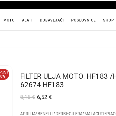
Iskoristite maksimalne popuste proizvoda u "Hit tjedna"
MOTO
ALATI
DOBAVLJAČI
POSLOVNICE
SHOP
PUST
FILTER ULJA MOTO. HF183 /
20%
62674 HF183
8,15
€
6,52
€
APRILIA*BENELLI*DERBI*GILERA*MALAGUTI*PIAGGI