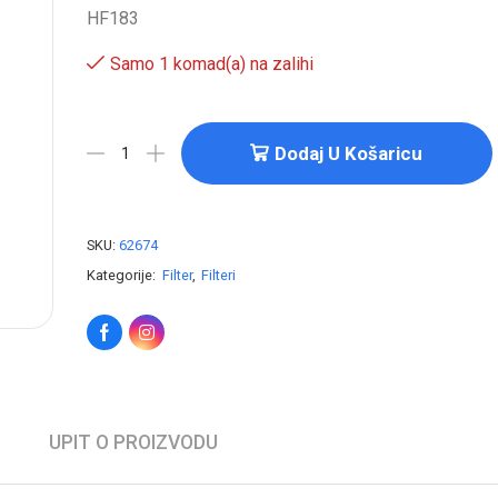
HF183
Samo 1 komad(a) na zalihi
Dodaj U Košaricu
SKU:
62674
Kategorije:
Filter
,
Filteri
UPIT O PROIZVODU