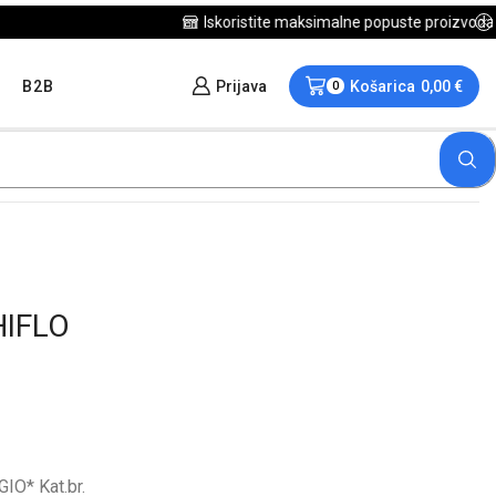
B2B
Prijava
Košarica
0,00
€
0
HIFLO
O* Kat.br.