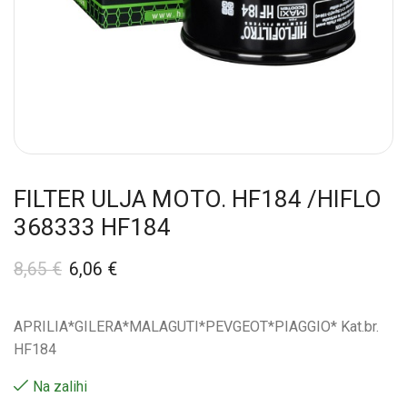
FILTER ULJA MOTO. HF184 /HIFLO
368333 HF184
8,65
€
6,06
€
APRILIA*GILERA*MALAGUTI*PEVGEOT*PIAGGIO* Kat.br.
HF184
Na zalihi