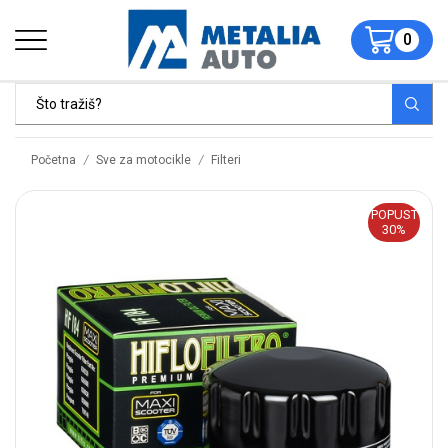
0
/
/
Početna
Sve za motocikle
Filteri
POPUST
30%