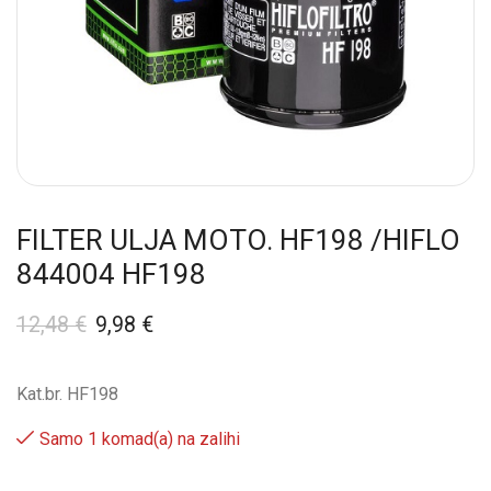
FILTER ULJA MOTO. HF198 /HIFLO
844004 HF198
12,48
€
9,98
€
Kat.br. HF198
Samo 1 komad(a) na zalihi