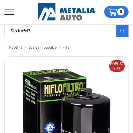
0
/
/
Početna
Sve za motocikle
Filteri
POPUST
20%