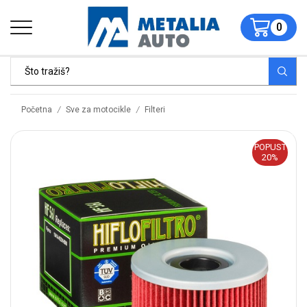
0
/
/
Početna
Sve za motocikle
Filteri
POPUST
20%