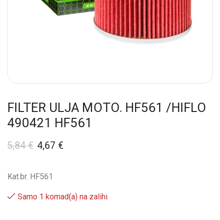
FILTER ULJA MOTO. HF561 /HIFLO
490421 HF561
5,84
€
4,67
€
Kat.br. HF561
Samo 1 komad(a) na zalihi