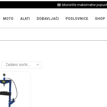
Iskoristite maksimalne popuste proizvoda u "Hit tjedna"
MOTO
ALATI
DOBAVLJAČI
POSLOVNICE
SHOP