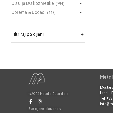
OD ulja DO kozmetike
(794)
Oprema & Dodaci
(448)
Rezervni Dijelovi
(2601)
Sve za motocikle
(668)
Filtriraj po cijeni
Sve za nautiku
(42)
Žarulje & Grla
(333)
Zimski program
(84)
Metal
Mostars
Ured – 
©2024 Metalia Auto d.o.o.
Tel:
+38
info@me
Sve cijene iskazane u