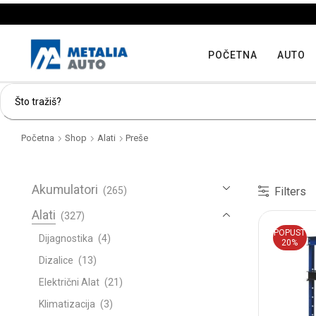
POČETNA
AUTO
Početna
Shop
Alati
Preše
Akumulatori
Filters
(265)
Alati
(327)
POPUST
Dijagnostika
(4)
20%
Dizalice
(13)
Električni Alat
(21)
Klimatizacija
(3)