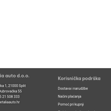
ia auto d.o.o.
Korisnička podrška
ka 1, 21000 Split
Dostava i narudžbe
Dubrovačka 55
Načini plaćanja
5 21 508 333
taliaauto.hr
Pomoć pri kupnji