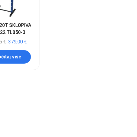
20T SKLOPIVA
22 TL050-3
75
€
379,00
€
čitaj više