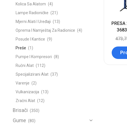
Kolica Sa Alatom
(4)
Lampe Radioničke
(21)
Mjerni Alati I Uređaji
(13)
PRESA 
3683
Oprema I Namještaj Za Radionice
(4)
473,
Posude I Kantice
(9)
Preše
(1)
Pro
Pumpe I Kompresori
(8)
Ručni Alat
(112)
Specijalizirani Alat
(37)
Varenje
(2)
Vulkanizacija
(13)
Zračni Alat
(12)
Brisači
(350)
Gume
(80)