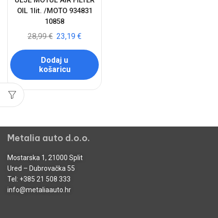
ULJE MOTUL AIR FILTER
OIL 1lit. /MOTO 934831
10858
28,99
€
23,19
€
Dodaj u
košaricu
Metalia auto d.o.o.
Mostarska 1, 21000 Split
Ured – Dubrovačka 55
Tel:
+385 21 508 333
info@metaliaauto.hr