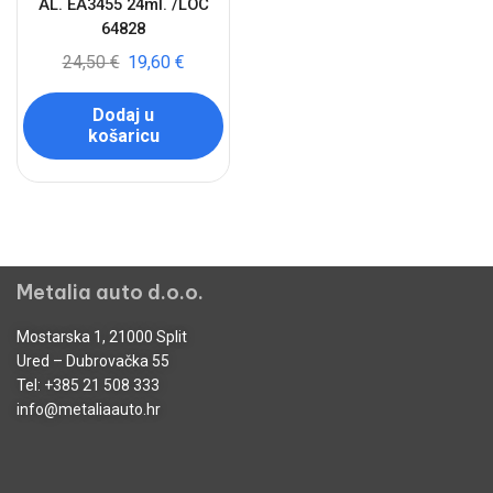
AL. EA3455 24ml. /LOC
64828
24,50
€
19,60
€
Dodaj u
košaricu
Metalia auto d.o.o.
Mostarska 1, 21000 Split
Ured – Dubrovačka 55
Tel:
+385 21 508 333
info@metaliaauto.hr