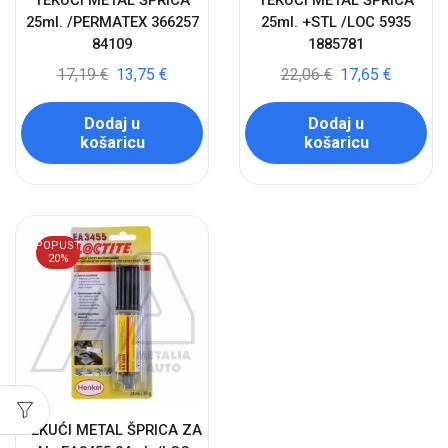
TEKUĆI METAL ŠPRICA
TEKUĆI METAL ŠPRICA
25ml. /PERMATEX 366257
25ml. +STL /LOC 5935
84109
1885781
17,19
€
13,75
€
22,06
€
17,65
€
Dodaj u
Dodaj u
košaricu
košaricu
POPUST
20%
TEKUĆI METAL ŠPRICA ZA