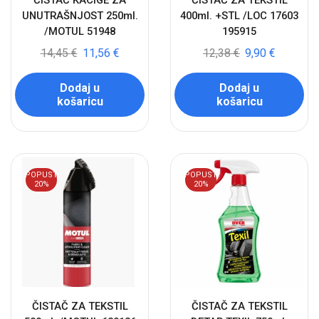
ČISTAČ KACIGE ZA
ČISTAČ ZA TEKSTIL
UNUTRAŠNJOST 250ml.
400ml. +STL /LOC 17603
/MOTUL 51948
195915
14,45
€
11,56
€
12,38
€
9,90
€
Dodaj u
Dodaj u
košaricu
košaricu
POPUST
POPUST
20%
20%
ČISTAČ ZA TEKSTIL
ČISTAČ ZA TEKSTIL