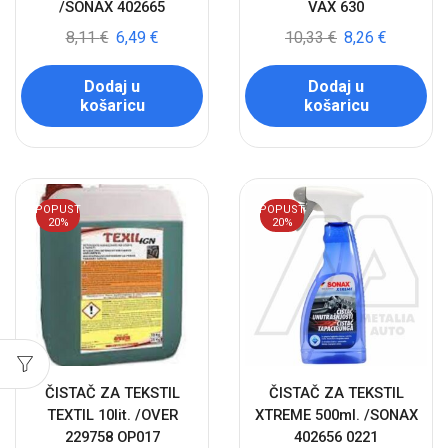
/SONAX 402665
VAX 630
8,11
€
6,49
€
10,33
€
8,26
€
Dodaj u
Dodaj u
košaricu
košaricu
POPUST
POPUST
20%
20%
ČISTAČ ZA TEKSTIL
ČISTAČ ZA TEKSTIL
TEXTIL 10lit. /OVER
XTREME 500ml. /SONAX
229758 OP017
402656 0221