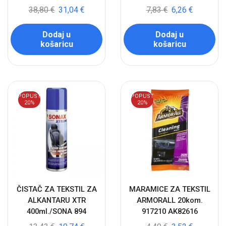
38,80
€
31,04
€
7,83
€
6,26
€
Dodaj u
Dodaj u
košaricu
košaricu
POPUST
POPUST
20%
20%
ČISTAČ ZA TEKSTIL ZA
MARAMICE ZA TEKSTIL
ALKANTARU XTR
ARMORALL 20kom.
400ml./SONA 894
917210 AK82616