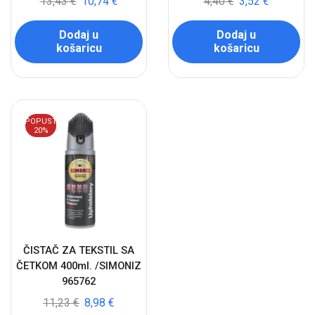
13,43
€
10,74
€
4,40
€
3,52
€
Dodaj u
Dodaj u
košaricu
košaricu
POPUST
20%
ČISTAČ ZA TEKSTIL SA
ČETKOM 400ml. /SIMONIZ
965762
11,23
€
8,98
€