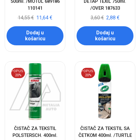
500ml. /MOTUL 689186
DETAP TEXIL 750ml.
110141
/OVER 187633
14,55
€
11,64
€
3,60
€
2,88
€
Dodaj u
Dodaj u
košaricu
košaricu
POPUST
POPUST
20%
20%
ČISTAČ ZA TEKSTIL
ČISTAČ ZA TEKSTIL SA
POLSTERSCH. 400ml.
ČETKOM 400ml. /TURTLE