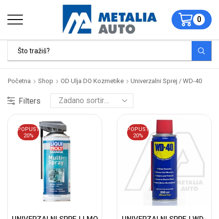
0
Početna
Shop
OD Ulja DO Kozmetike
Univerzalni Sprej / WD-40
Filters
POPUST
POPUST
20%
20%