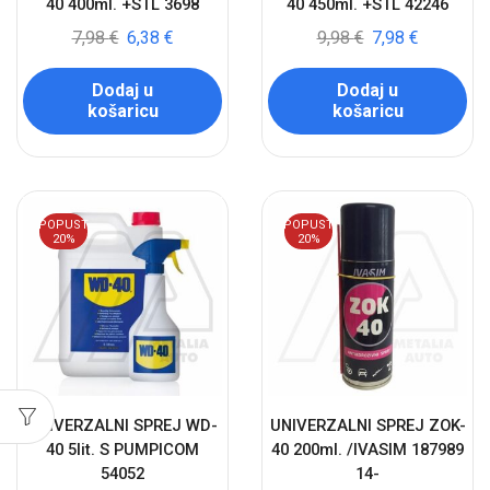
40 400ml. +STL 3698
40 450ml. +STL 42246
7,98
€
6,38
€
9,98
€
7,98
€
Dodaj u
Dodaj u
košaricu
košaricu
POPUST
POPUST
20%
20%
UNIVERZALNI SPREJ WD-
UNIVERZALNI SPREJ ZOK-
40 5lit. S PUMPICOM
40 200ml. /IVASIM 187989
54052
14-