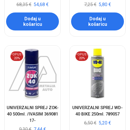
68,35
€
54,68
€
7,25
€
5,80
€
Dodaj u
Dodaj u
košaricu
košaricu
POPUST
POPUST
20%
20%
UNIVERZALNI SPREJ ZOK-
UNIVERZALNI SPREJ WD-
40 500ml. /IVASIM 369081
40 BIKE 250ml. 789057
17-
6,50
€
5,20
€
9,30
€
7,44
€