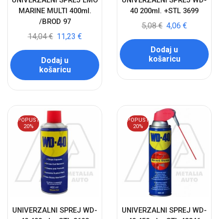
UNIVERZALNI SPREJ LMO
UNIVERZALNI SPREJ WD-
MARINE MULTI 400ml.
40 200ml. +STL 3699
/BROD 97
5,08
€
4,06
€
14,04
€
11,23
€
Dodaj u
košaricu
Dodaj u
košaricu
POPUST
POPUST
20%
20%
UNIVERZALNI SPREJ WD-
UNIVERZALNI SPREJ WD-