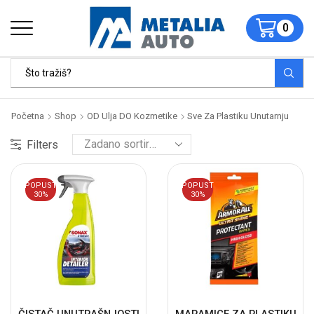
0
Početna
Shop
OD Ulja DO Kozmetike
Sve Za Plastiku Unutarnju
Filters
POPUST
POPUST
30%
30%