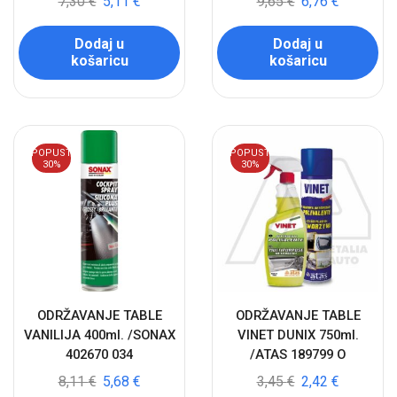
7,30
€
5,11
€
9,65
€
6,76
€
Dodaj u
Dodaj u
košaricu
košaricu
POPUST
POPUST
30%
30%
ODRŽAVANJE TABLE
ODRŽAVANJE TABLE
VANILIJA 400ml. /SONAX
VINET DUNIX 750ml.
402670 034
/ATAS 189799 O
8,11
€
5,68
€
3,45
€
2,42
€