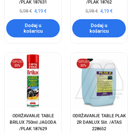
/PLAK 187631
/PLAK 18762
5,98
€
4,19
€
5,98
€
4,19
€
Dodaj u
Dodaj u
košaricu
košaricu
POPUST
POPUST
30%
30%
ODRŽAVANJE TABLE
ODRŽAVANJE TABLE PLAK
BRILUX 750ml.JAGODA
2R DANLUX 5lit. /ATAS
/PLAK 187629
228652