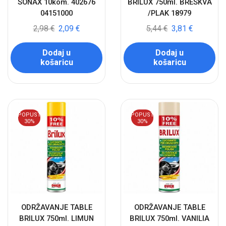
SONAX 10kom. 402676
BRILUX 750ml. BRESKVA
04151000
/PLAK 18979
2,98
€
2,09
€
5,44
€
3,81
€
Dodaj u
Dodaj u
košaricu
košaricu
POPUST
POPUST
30%
30%
ODRŽAVANJE TABLE
ODRŽAVANJE TABLE
BRILUX 750ml. LIMUN
BRILUX 750ml. VANILIA