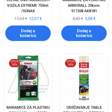
ČISTAČ UNUTRAŠNJOSTI
MARAMICE ZA PLASTIKU
VOZILA EXTREME 750ml.
ARMORALL 20kom.
/SONAX
917208 AK8181
17,24
€
12,07
€
4,40
€
3,08
€
Dodaj u
Dodaj u
košaricu
košaricu
POPUST
POPUST
30%
30%
MARAMICE ZA PLASTIKU
ODRŽAVANJE TABLE