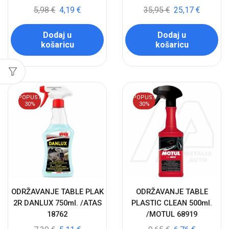
5,98
€
4,19
€
35,95
€
25,17
€
Dodaj u
Dodaj u
košaricu
košaricu
POPUST
POPUST
30%
30%
ODRŽAVANJE TABLE PLAK
ODRŽAVANJE TABLE
2R DANLUX 750ml. /ATAS
PLASTIC CLEAN 500ml.
18762
/MOTUL 68919