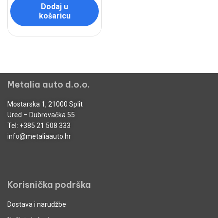
Dodaj u
košaricu
Metalia auto d.o.o.
Mostarska 1, 21000 Split
Ured – Dubrovačka 55
Tel:
+385 21 508 333
info@metaliaauto.hr
Korisnička podrška
Dostava i narudžbe