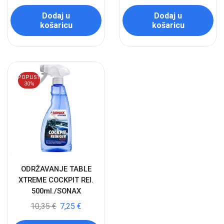
Dodaj u
Dodaj u
košaricu
košaricu
POPUST
30%
ODRŽAVANJE TABLE
XTREME COCKPIT REI.
500ml./SONAX
10,35
€
7,25
€