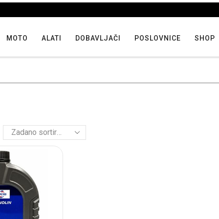
Iskoristite maksimalne popuste proizvoda u "Hit tjedna"
MOTO
ALATI
DOBAVLJAČI
POSLOVNICE
SHOP