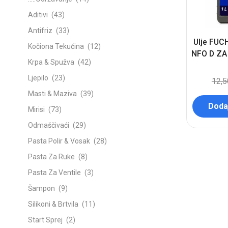
Aditivi
(43)
Antifriz
(33)
Ulje FUC
Kočiona Tekućina
(12)
NFO D ZA
Krpa & Spužva
(42)
Ljepilo
(23)
12,
Masti & Maziva
(39)
Dodaj
Mirisi
(73)
Odmaščivaći
(29)
Pasta Polir & Vosak
(28)
Pasta Za Ruke
(8)
Pasta Za Ventile
(3)
Šampon
(9)
Silikoni & Brtvila
(11)
Start Sprej
(2)