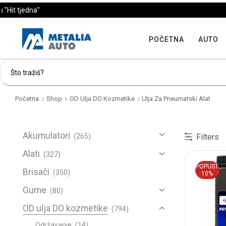
POČETNA
AUTO
Početna
Shop
OD Ulja DO Kozmetike
Ulja Za Pneumatski Alat
Akumulatori
Filters
(265)
Alati
(327)
POPUST
Brisači
(350)
10%
Gume
(80)
OD ulja DO kozmetike
(794)
.....Održavanje
(14)