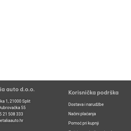
ia auto d.o.o.
Korisnička podrška
ka 1, 21000 Split
Dostava i narudžbe
Dubrovačka 55
Načini plaćanja
5 21 508 333
taliaauto.hr
Pomoć pri kupnji