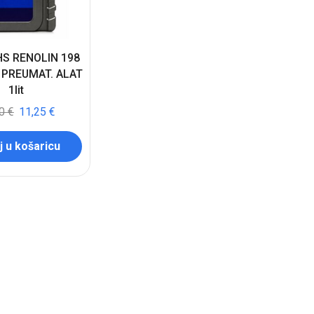
HS RENOLIN 198
 PREUMAT. ALAT
1lit
50
€
11,25
€
 u košaricu