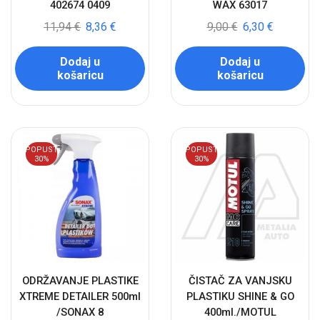
402674 0409
WAX 63017
11,94
€
8,36
€
9,00
€
6,30
€
Dodaj u
Dodaj u
košaricu
košaricu
POPUST
POPUST
30%
30%
ODRŽAVANJE PLASTIKE
ČISTAČ ZA VANJSKU
XTREME DETAILER 500ml
PLASTIKU SHINE & GO
/SONAX 8
400ml./MOTUL