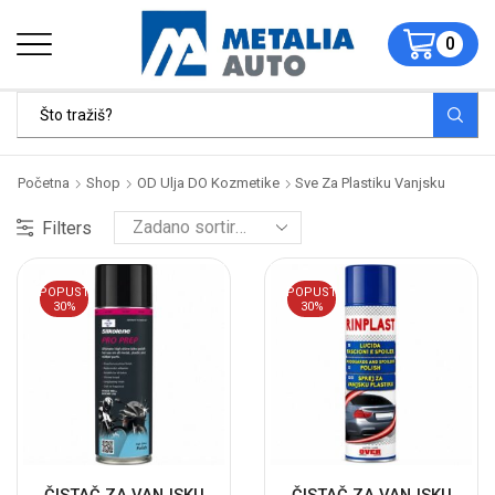
0
Početna
Shop
OD Ulja DO Kozmetike
Sve Za Plastiku Vanjsku
Filters
POPUST
POPUST
30%
30%