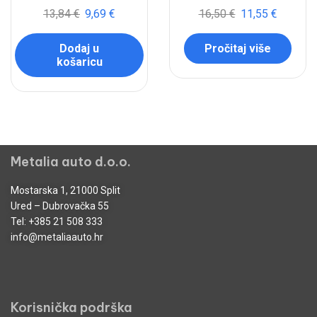
13,84
€
9,69
€
16,50
€
11,55
€
Dodaj u
Pročitaj više
košaricu
Metalia auto d.o.o.
Mostarska 1, 21000 Split
Ured – Dubrovačka 55
Tel:
+385 21 508 333
info@metaliaauto.hr
Korisnička podrška