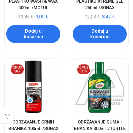
PLASTIKU WASH & WAX
PLASTIKU XTREME GEL
400ml./MOTUL
250ml./SONAX
12,85
€
9,00
€
12,03
€
8,42
€
Dodaj u
Dodaj u
košaricu
košaricu
POPUST
POPUST
30%
30%
ODRŽAVANJE CRNIH
ODRŽAVANJE GUMA I
BRANIKA 100ml. /SONAX
BRANIKA 300ml. /TURTLE