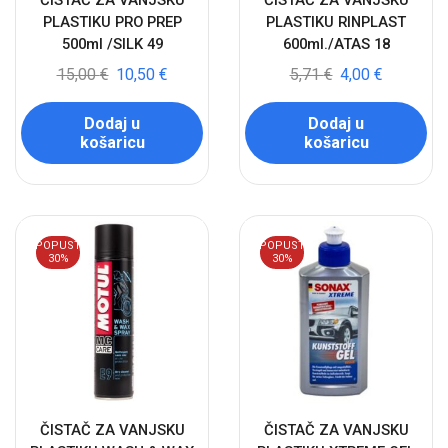
ČISTAČ ZA VANJSKU
ČISTAČ ZA VANJSKU
PLASTIKU PRO PREP
PLASTIKU RINPLAST
500ml /SILK 49
600ml./ATAS 18
15,00
€
10,50
€
5,71
€
4,00
€
Dodaj u
Dodaj u
košaricu
košaricu
POPUST
POPUST
30%
30%
ČISTAČ ZA VANJSKU
ČISTAČ ZA VANJSKU