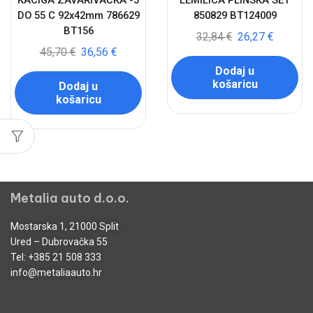
KACIGA ZAVARIVAČKA -5
LEMILICA PLINSKA SET
DO 55 C 92x42mm 786629
850829 BT124009
BT156
32,84
€
26,27
€
45,70
€
36,56
€
Dodaj u
košaricu
Dodaj u
košaricu
Metalia auto d.o.o.
Mostarska 1, 21000 Split
Ured – Dubrovačka 55
Tel:
+385 21 508 333
info@metaliaauto.hr