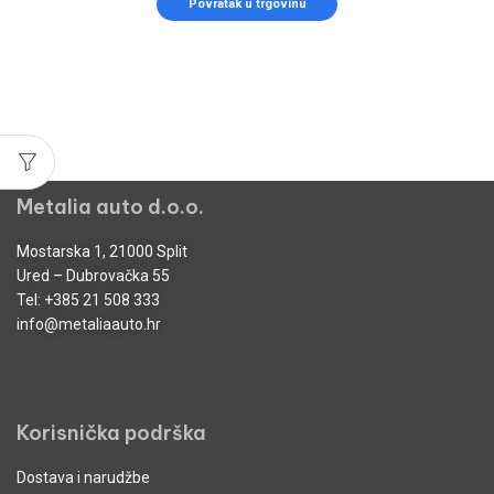
Povratak u trgovinu
Metalia auto d.o.o.
Mostarska 1, 21000 Split
Ured – Dubrovačka 55
Tel:
+385 21 508 333
info@metaliaauto.hr
Korisnička podrška
Dostava i narudžbe