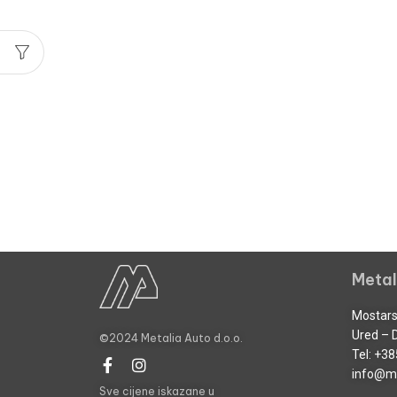
Metal
Mostars
Ured – 
©2024 Metalia Auto d.o.o.
Tel:
+38
info@me
Sve cijene iskazane u