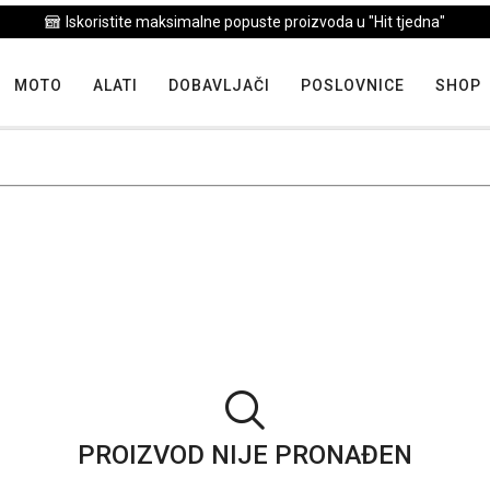
Iskoristite maksimalne popuste proizvoda u "Hit tjedna"
MOTO
ALATI
DOBAVLJAČI
POSLOVNICE
SHOP
PROIZVOD NIJE PRONAĐEN