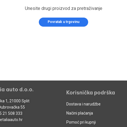
Unesite drugi proizvod za pretraživanje
Povratak u trgovinu
ia auto d.o.o.
Korisnička podrška
ka 1, 21000 Split
Dostava i narudžbe
Dubrovačka 55
Načini plaćanja
5 21 508 333
taliaauto.hr
Pomoć pri kupnji