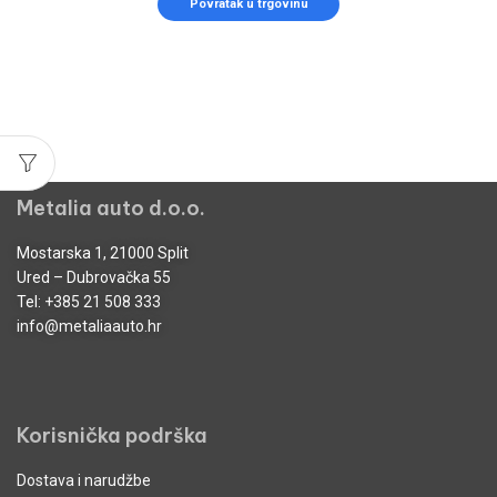
Povratak u trgovinu
Metalia auto d.o.o.
Mostarska 1, 21000 Split
Ured – Dubrovačka 55
Tel:
+385 21 508 333
info@metaliaauto.hr
Korisnička podrška
Dostava i narudžbe