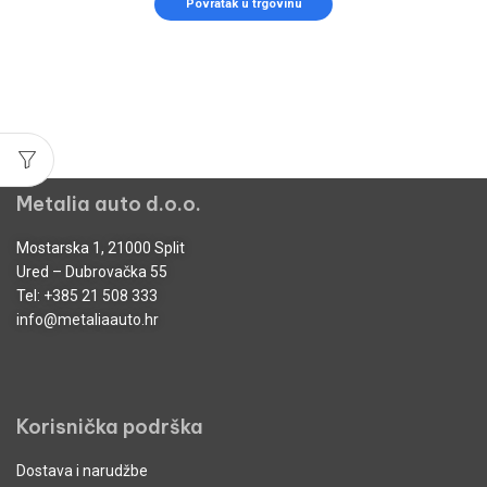
Povratak u trgovinu
Metalia auto d.o.o.
Mostarska 1, 21000 Split
Ured – Dubrovačka 55
Tel:
+385 21 508 333
info@metaliaauto.hr
Korisnička podrška
Dostava i narudžbe