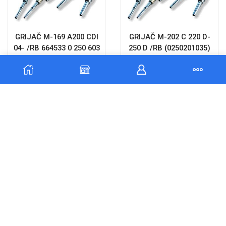
GRIJAČ M-169 A200 CDI
GRIJAČ M-202 C 220 D-
04- /RB 664533 0 250 603
250 D /RB (0250201035)
024
14829
44,83
€
35,86
€
22,10
€
17,68
€
Dodaj u
Dodaj u
košaricu
košaricu
POPUST
POPUST
20%
20%