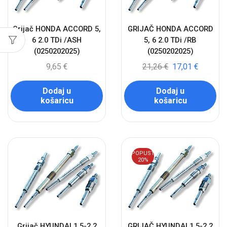
Grijač HONDA ACCORD 5,
GRIJAČ HONDA ACCORD
6 2.0 TDi /ASH
5, 6 2.0 TDi /RB
(0250202025)
(0250202025)
9,65
€
21,26
€
17,01
€
Dodaj u
Dodaj u
košaricu
košaricu
POPUST
20%
Grijač HYUNDAI 1.5-2.2
GRIJAČ HYUNDAI 1.5-2.2