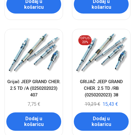
Dodaj u
Dodaj u
košaricu
košaricu
POPUST
20%
Grijač JEEP GRAND CHER.
GRIJAČ JEEP GRAND
2.5 TD /A (0250202023)
CHER. 2.5 TD /RB
407
(0250202023) 38
7,75
€
19,29
€
15,43
€
Dodaj u
Dodaj u
košaricu
košaricu