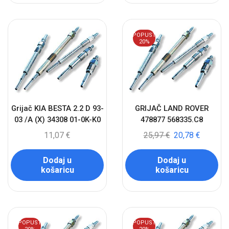
POPUST
20%
Grijač KIA BESTA 2.2 D 93-
GRIJAČ LAND ROVER
03 /A (X) 34308 01-0K-K0
478877 568335.C8
11,07
€
25,97
€
20,78
€
Dodaj u
Dodaj u
košaricu
košaricu
POPUST
POPUST