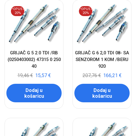
POPUST
POPUST
20%
20%
GRIJAČ G 5 2.0 TDI /RB
GRIJAČ G 6 2,0 TDI 08- SA
(0250403002) 47315 0 250
SENZOROM 1 KOM /BERU
40
920
19,46
€
15,57
€
207,76
€
166,21
€
Dodaj u
Dodaj u
košaricu
košaricu