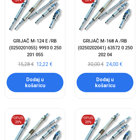
20%
20%
GRIJAČ M-124 E /RB
GRIJAČ M-168 A /RB
(0250201055) 9993 0 250
(0250202041) 63572 0 250
201 055
202 04
15,28
€
12,22
€
30,00
€
24,00
€
Dodaj u
Dodaj u
košaricu
košaricu
POPUST
POPUST
20%
20%