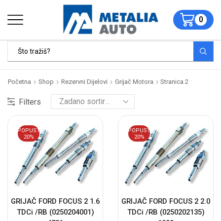
0
Početna
Shop
Rezervni Dijelovi
Grijač Motora
Stranica 2
Filters
POPUST
POPUST
20%
20%
GRIJAČ FORD FOCUS 2 1.6
GRIJAČ FORD FOCUS 2 2.0
TDCi /RB (0250204001)
TDCi /RB (0250202135)