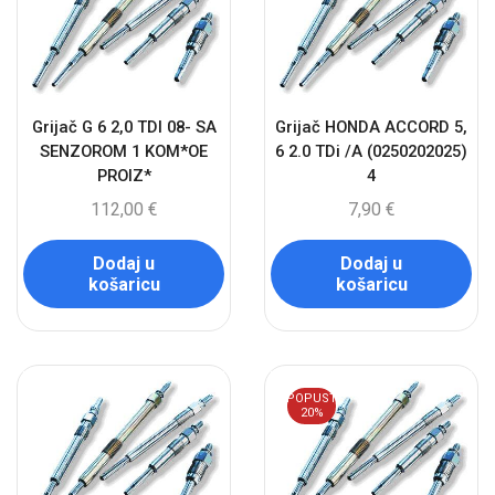
Grijač G 6 2,0 TDI 08- SA
Grijač HONDA ACCORD 5,
SENZOROM 1 KOM*OE
6 2.0 TDi /A (0250202025)
PROIZ*
4
112,00
€
7,90
€
Dodaj u
Dodaj u
košaricu
košaricu
POPUST
20%