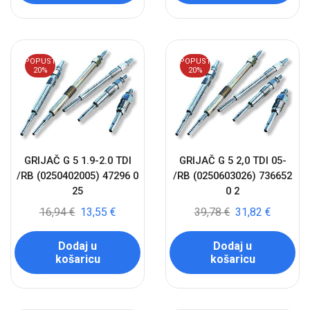
POPUST
POPUST
20%
20%
GRIJAČ G 5 1.9-2.0 TDI
GRIJAČ G 5 2,0 TDI 05-
/RB (0250402005) 47296 0
/RB (0250603026) 736652
25
0 2
16,94
€
13,55
€
39,78
€
31,82
€
Dodaj u
Dodaj u
košaricu
košaricu