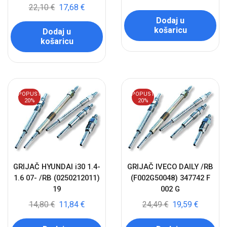
22,10
€
17,68
€
Dodaj u
košaricu
Dodaj u
košaricu
POPUST
POPUST
20%
20%
GRIJAČ HYUNDAI i30 1.4-
GRIJAČ IVECO DAILY /RB
1.6 07- /RB (0250212011)
(F002G50048) 347742 F
19
002 G
14,80
€
11,84
€
24,49
€
19,59
€