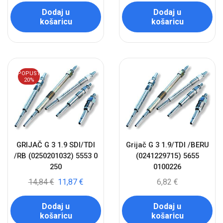
Dodaj u
Dodaj u
košaricu
košaricu
POPUST
20%
GRIJAČ G 3 1.9 SDI/TDI
Grijač G 3 1.9/TDI /BERU
/RB (0250201032) 5553 0
(0241229715) 5655
250
0100226
14,84
€
11,87
€
6,82
€
Dodaj u
Dodaj u
košaricu
košaricu