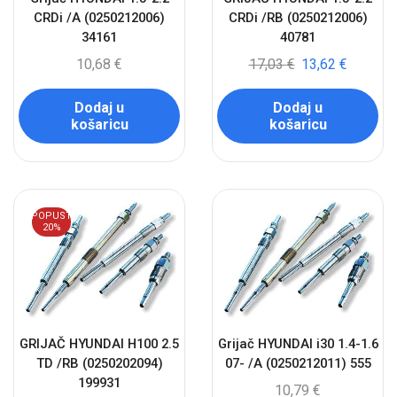
CRDi /A (0250212006)
CRDi /RB (0250212006)
34161
40781
10,68
€
17,03
€
13,62
€
Dodaj u
Dodaj u
košaricu
košaricu
POPUST
20%
GRIJAČ HYUNDAI H100 2.5
Grijač HYUNDAI i30 1.4-1.6
TD /RB (0250202094)
07- /A (0250212011) 555
199931
10,79
€