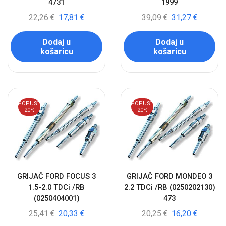
4731
1999
22,26
€
17,81
€
39,09
€
31,27
€
Dodaj u
Dodaj u
košaricu
košaricu
POPUST
POPUST
20%
20%
GRIJAČ FORD FOCUS 3
GRIJAČ FORD MONDEO 3
1.5-2.0 TDCi /RB
2.2 TDCi /RB (0250202130)
(0250404001)
473
25,41
€
20,33
€
20,25
€
16,20
€