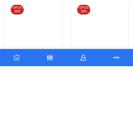
POPUST
POPUST
20%
20%
AKUMULATOR D23 JIS
AKUMULATOR D23 JIS
12V-60Ah L+ YUASA 3000
12V-65Ah D+ EFB
232495 Y
DURACELL EXTREM
140,28
€
112,22
€
201,03
€
160,82
€
Dodaj u
Dodaj u
košaricu
košaricu