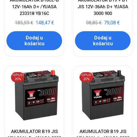
AKUMULATOR B16CL-B
AKUMULATOR B19 + B1
12V-16Ah D+ /YUASA
JIS 12V-36Ah D+ YUASA
233318 YB16C
3000 900
185,59
€
148,47
€
98,85
€
79,08
€
Dodaj u
Dodaj u
košaricu
košaricu
POPUST
POPUST
20%
20%
AKUMULATOR B19 JIS
AKUMULATOR B19 JIS