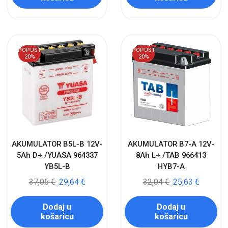
POPUST
POPUST
20%
20%
AKUMULATOR B5L-B 12V-
AKUMULATOR B7-A 12V-
5Ah D+ /YUASA 964337
8Ah L+ /TAB 966413
YB5L-B
HYB7-A
37,05
€
29,64
€
32,04
€
25,63
€
Dodaj u
Dodaj u
košaricu
košaricu