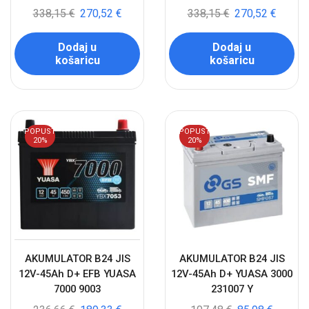
338,15
€
270,52
€
338,15
€
270,52
€
Dodaj u
Dodaj u
košaricu
košaricu
POPUST
POPUST
20%
20%
AKUMULATOR B24 JIS
AKUMULATOR B24 JIS
12V-45Ah D+ EFB YUASA
12V-45Ah D+ YUASA 3000
7000 9003
231007 Y