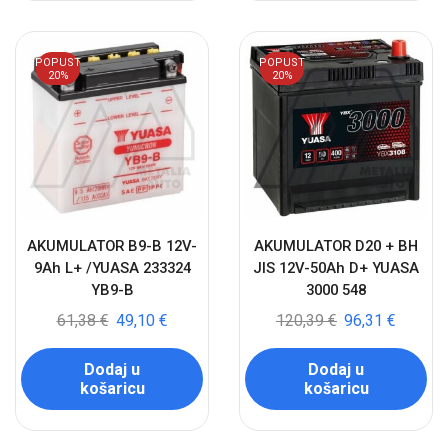
POPUST
POPUST
20%
20%
AKUMULATOR B9-B 12V-
AKUMULATOR D20 + BH
9Ah L+ /YUASA 233324
JIS 12V-50Ah D+ YUASA
YB9-B
3000 548
61,38
€
49,10
€
120,39
€
96,31
€
Dodaj u
Dodaj u
košaricu
košaricu