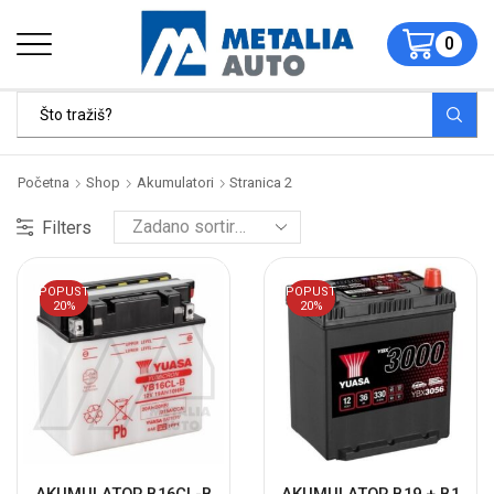
0
Početna
Shop
Akumulatori
Stranica 2
Filters
POPUST
POPUST
20%
20%