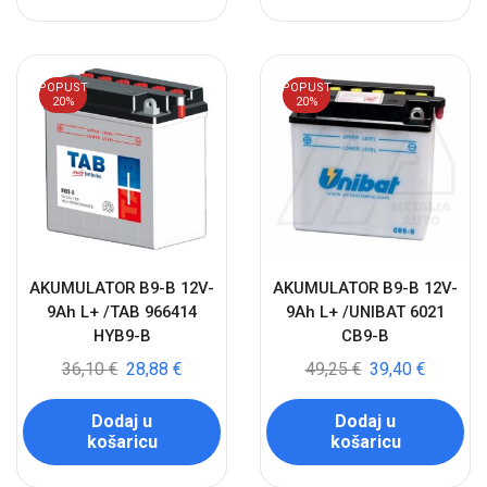
POPUST
POPUST
20%
20%
AKUMULATOR B9-B 12V-
AKUMULATOR B9-B 12V-
9Ah L+ /TAB 966414
9Ah L+ /UNIBAT 6021
HYB9-B
CB9-B
36,10
€
28,88
€
49,25
€
39,40
€
Dodaj u
Dodaj u
košaricu
košaricu