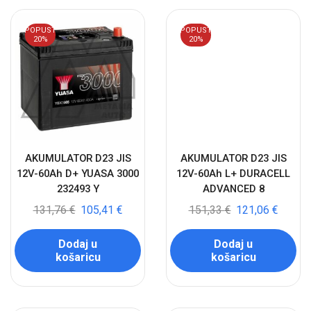
POPUST
POPUST
20%
20%
AKUMULATOR D23 JIS
AKUMULATOR D23 JIS
12V-60Ah D+ YUASA 3000
12V-60Ah L+ DURACELL
232493 Y
ADVANCED 8
131,76
€
105,41
€
151,33
€
121,06
€
Dodaj u
Dodaj u
košaricu
košaricu