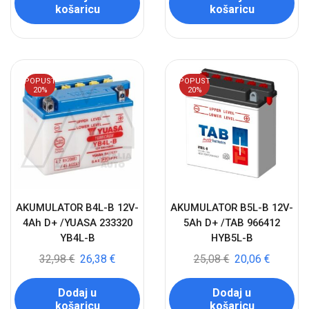
košaricu
košaricu
POPUST
POPUST
20%
20%
AKUMULATOR B4L-B 12V-
AKUMULATOR B5L-B 12V-
4Ah D+ /YUASA 233320
5Ah D+ /TAB 966412
YB4L-B
HYB5L-B
32,98
€
26,38
€
25,08
€
20,06
€
Dodaj u
Dodaj u
košaricu
košaricu