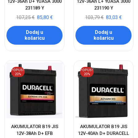
12V-36Ah D+ YUASA 3000
12V-36Ah L+ YUASA 3000
231189 Y
231190 Y
107,25
€
85,80
€
103,79
€
83,03
€
Dodaj u
Dodaj u
košaricu
košaricu
POPUST
POPUST
20%
20%
AKUMULATOR B19 JIS
AKUMULATOR B19 JIS
12V-38Ah D+ EFB
12V-40Ah D+ DURACELL