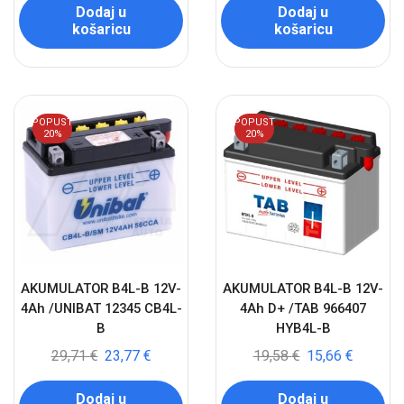
Dodaj u
Dodaj u
košaricu
košaricu
POPUST
POPUST
20%
20%
AKUMULATOR B4L-B 12V-
AKUMULATOR B4L-B 12V-
4Ah /UNIBAT 12345 CB4L-
4Ah D+ /TAB 966407
B
HYB4L-B
29,71
€
23,77
€
19,58
€
15,66
€
Dodaj u
Dodaj u