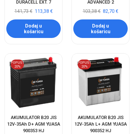
DURACELL EXT. 7
ADVANCED 2
141,73
€
113,38
€
103,38
€
82,70
€
Dodaj u
Dodaj u
košaricu
košaricu
POPUST
POPUST
20%
20%
AKUMULATOR B20 JIS
AKUMULATOR B20 JIS
12V-35Ah D+ AGM YUASA
12V-35Ah L+ AGM YUASA
900353 HJ
900352 HJ