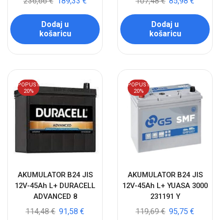
236,66
€
189,33
€
107,48
€
85,98
€
Dodaj u
Dodaj u
košaricu
košaricu
POPUST
POPUST
20%
20%
AKUMULATOR B24 JIS
AKUMULATOR B24 JIS
12V-45Ah L+ DURACELL
12V-45Ah L+ YUASA 3000
ADVANCED 8
231191 Y
114,48
€
91,58
€
119,69
€
95,75
€